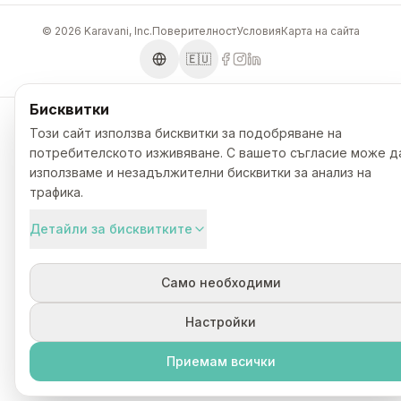
© 2026 Karavani, Inc.
Поверителност
Условия
Карта на сайта
🇪🇺
Бисквитки
Този сайт използва бисквитки за подобряване на
потребителското изживяване. С вашето съгласие може д
използваме и незадължителни бисквитки за анализ на
Богат избор от предложения за настаняване в каравани,
трафика.
бунгала, кемпери или палатки под наем. Лесна
резервация и лесно плащане онлайн.
Детайли за бисквитките
+359 899 964 872
Обадете се
Само необходими
contact@karavani.bg
Пишете ни
Настройки
Приемам всички
Поддръжка
Домакинство