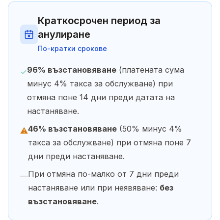
Краткосрочен период за
анулиране
По-кратки срокове
96% възстановяване
(платената сума
✓
минус 4% такса за обслужване) при
отмяна поне 14 дни преди датата на
настаняване.
46% възстановяване
(50% минус 4%
⚠
такса за обслужване) при отмяна поне 7
дни преди настаняване.
При отмяна по-малко от 7 дни преди
—
настаняване или при неявяване:
без
възстановяване
.