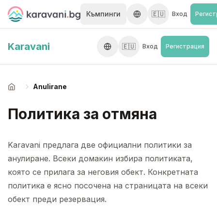
Skip to content
Къмпинги
🇪🇺
Вход
Регист
Karavani
🇪🇺
Вход
Регистрация
Anulirane
Начало
Политика за отмяна
Karavani предлага две официални политики за
анулиране. Всеки домакин избира политиката,
която се прилага за неговия обект. Конкретната
политика е ясно посочена на страницата на всеки
обект преди резервация.